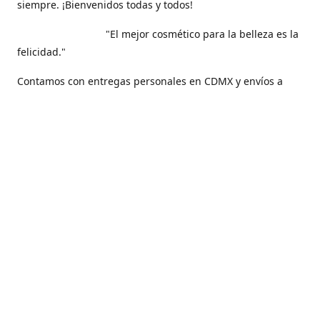
siempre. ¡Bienvenidos todas y todos!
"El mejor cosmético para la belleza es la
felicidad."
Contamos con entregas personales en CDMX y envíos a
todo nuestro hermoso país, México .
Contáctanos
5561271829
maquilarisstore@gmail.com
Facebook
@maquillaris.rp.store