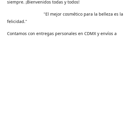
siempre. ¡Bienvenidos todas y todos!
"El mejor cosmético para la belleza es la
felicidad."
Contamos con entregas personales en CDMX y envíos a
todo nuestro hermoso país, México .
Contáctanos
5561271829
maquilarisstore@gmail.com
Facebook
@maquillaris.rp.store