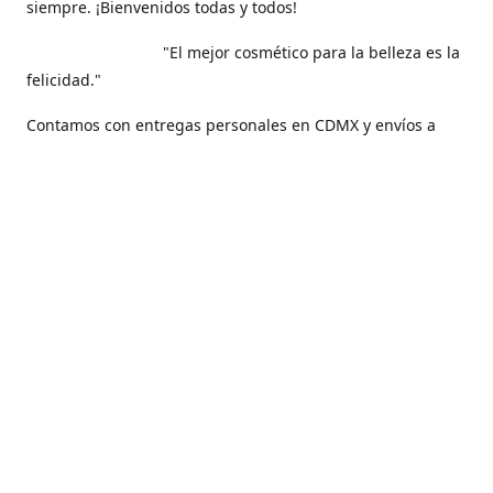
siempre. ¡Bienvenidos todas y todos!
"El mejor cosmético para la belleza es la
felicidad."
Contamos con entregas personales en CDMX y envíos a
todo nuestro hermoso país, México .
Contáctanos
5561271829
maquilarisstore@gmail.com
Facebook
@maquillaris.rp.store