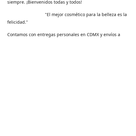
siempre. ¡Bienvenidos todas y todos!
"El mejor cosmético para la belleza es la
felicidad."
Contamos con entregas personales en CDMX y envíos a
todo nuestro hermoso país, México .
Contáctanos
5561271829
maquilarisstore@gmail.com
Facebook
@maquillaris.rp.store