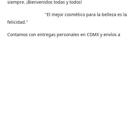
siempre. ¡Bienvenidos todas y todos!
"El mejor cosmético para la belleza es la
felicidad."
Contamos con entregas personales en CDMX y envíos a
todo nuestro hermoso país, México .
Contáctanos
5561271829
maquilarisstore@gmail.com
Facebook
@maquillaris.rp.store