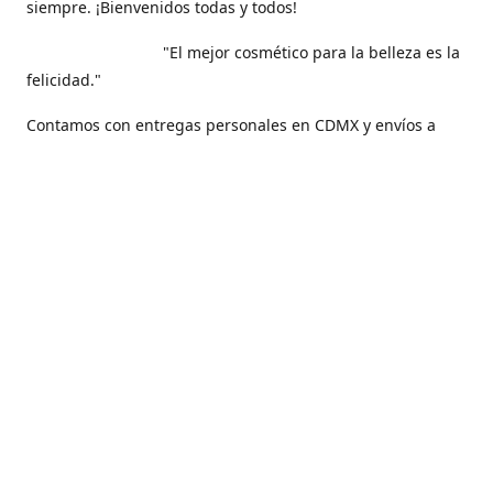
siempre. ¡Bienvenidos todas y todos!
"El mejor cosmético para la belleza es la
felicidad."
Contamos con entregas personales en CDMX y envíos a
todo nuestro hermoso país, México .
Contáctanos
5561271829
maquilarisstore@gmail.com
Facebook
@maquillaris.rp.store