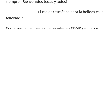
siempre. ¡Bienvenidos todas y todos!
"El mejor cosmético para la belleza es la
felicidad."
Contamos con entregas personales en CDMX y envíos a
todo nuestro hermoso país, México .
Contáctanos
5561271829
maquilarisstore@gmail.com
Facebook
@maquillaris.rp.store