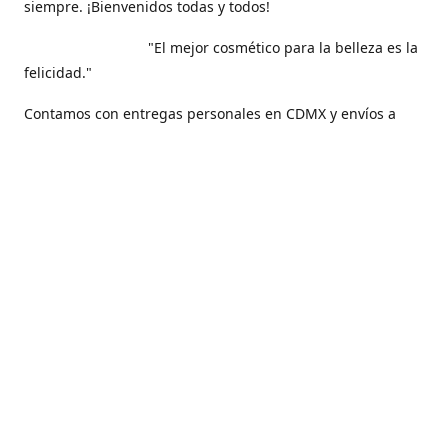
siempre. ¡Bienvenidos todas y todos!
"El mejor cosmético para la belleza es la
felicidad."
Contamos con entregas personales en CDMX y envíos a
todo nuestro hermoso país, México .
Contáctanos
5561271829
maquilarisstore@gmail.com
Facebook
@maquillaris.rp.store