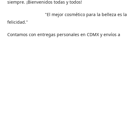
siempre. ¡Bienvenidos todas y todos!
"El mejor cosmético para la belleza es la
felicidad."
Contamos con entregas personales en CDMX y envíos a
todo nuestro hermoso país, México .
Contáctanos
5561271829
maquilarisstore@gmail.com
Facebook
@maquillaris.rp.store